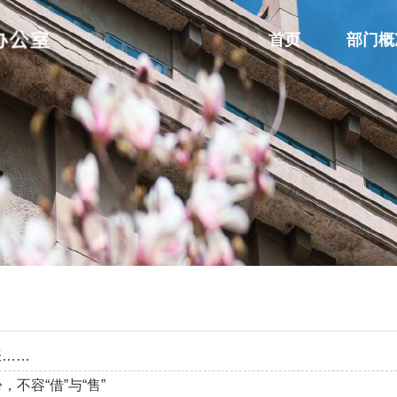
首页
部门概
张……
不容“借”与“售”